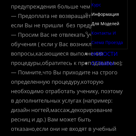
Курс
предупреждения больше чем на 10 минут;
Информация
— Предоплата не возвращается в случае,
Для Моделей
если Вы не пришли без предупреждения;
Контакты И
— Просим Вас не отвлекать учеников от
Схема Проезда
обучения ( если у Вас возникли
вопросы,касающиеся выполнения
НОВОСТИ
процедуры,обратитесь к преподавателю);
ОТЗЫВЫ
— Помните,что Вы приходите на строго
определенную процедуру,которую
необходимо отработать ученику, поэтому
в дополнительных услугах (например:
дизайн ногтей,массаж,декорирование
ресниц и др.) Вам может быть
отказано,если они не входят в учебный