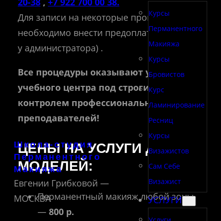
20-38
,
+7 922 700 00 38.
Курсы
Для записи на некоторые процедуры
Перманентного
необходимо внести предоплату(уточняйте
Макияжа
у администратора) .
Курсы
Все процедуры оказывают ученики
Бровистов
учебного центра под строгим
Курс
контролем профессиональных
Ламинирование
преподавателей!
Ресниц
Курсы
Школа-студия
ЦЕНЫ НА УСЛУГИ ДЛЯ
Визажистов
Перманентного
МОДЕЛЕЙ:
Сам Себе
Макияжа
Визажист
Евгении Грибковой —
Перманентный макияж любой зоны
МОСКВА
УСЛУГИ
—
800 р.
Услуги