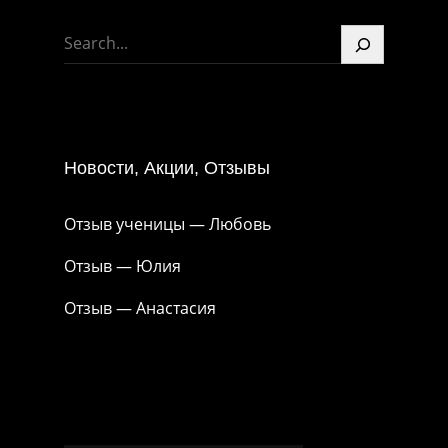
S
e
a
r
c
Новости, Акции, Отзывы
h
Отзыв ученицы — Любовь
Отзыв — Юлия
Отзыв — Анастасия