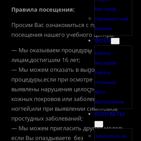
Правила посещения:
Мастеров
Перманентный
Просим Вас ознакомиться с правилами
Макияж
посещения нашего учебного центра:
ФОТО
— Мы оказываем процедуры
Работы
лицам,достигшим 16 лет;
Мастеров
— Мы можем отказать в выполнении
Работы
процедуры,если при осмотре были
Учеников
выявлены нарушения целостности
Фото
кожных покровов или заболевания кожи и
Выпускников
ногтей,или при выявлении симптомов
КОНТАКТЫ
простудных заболеваний;
— Мы можем пригласить другую модель,
Записаться На
если Вы опаздываете без